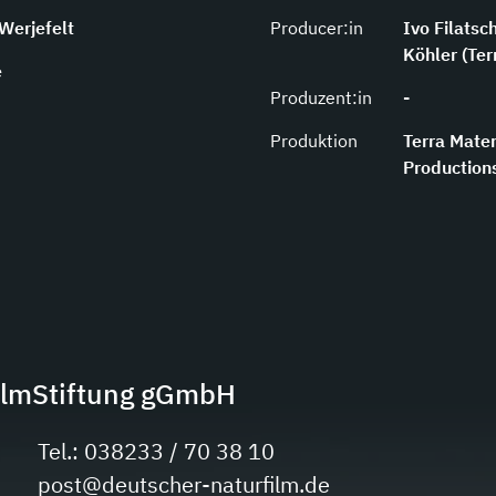
 Werjefelt
Producer:in
Ivo Filatsc
Köhler (Ter
e
Produzent:in
-
Produktion
Terra Mater
Production
ilmStiftung gGmbH
Tel.: 038233 / 70 38 10
post@deutscher-naturfilm.de