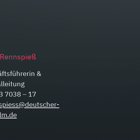
 Rennspieß
ftsführerin &
alleitung
3 7038 – 17
spiess@deutscher-
ilm.de