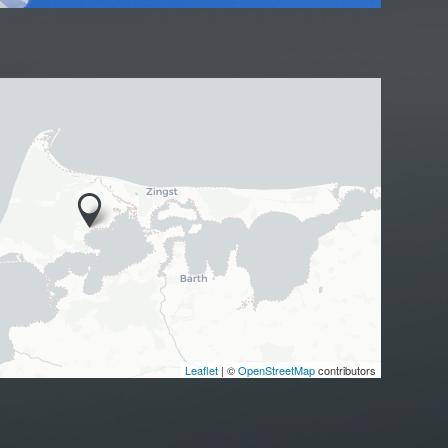
Leaflet
| ©
OpenStreetMap
contributors