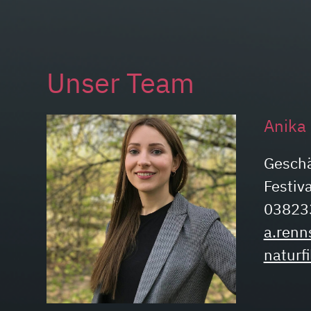
Unser Team
Anika
Geschä
Festiv
03823
a.renn
naturf