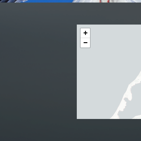
H
+
−