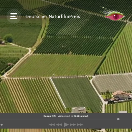
Deutscher
NaturfilmPreis