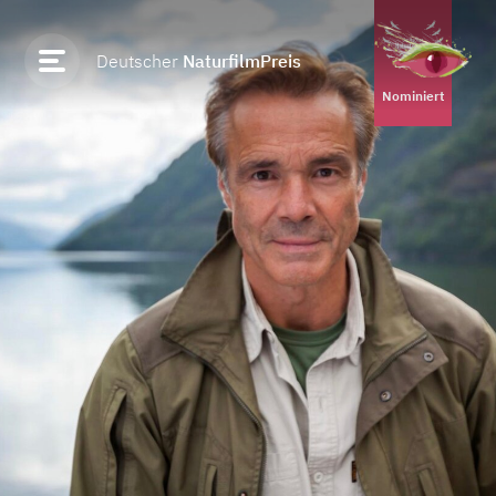
Deutscher
NaturfilmPreis
2021
Nominiert