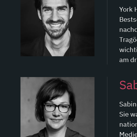
York 
Bestse
nachd
Tragö
wicht
am dr
Sab
Sabin
Sie w
natio
Medi