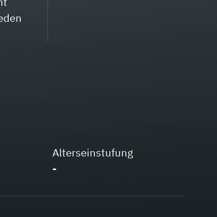
ht
jeden
Alterseinstufung
-