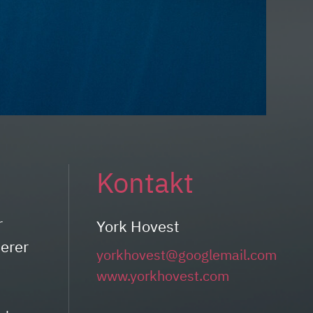
Kontakt
r
York Hovest
serer
yorkhovest@googlemail.com
www.yorkhovest.com