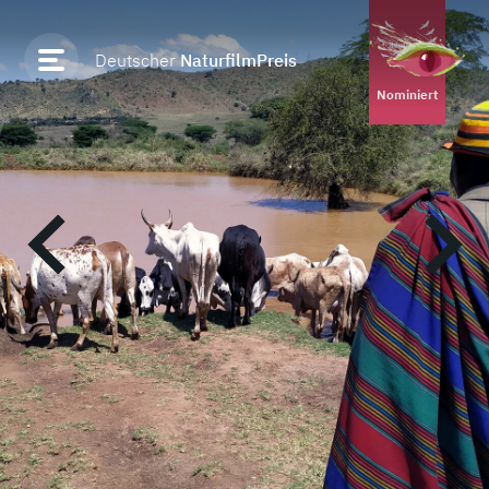
Deutscher
NaturfilmPreis
2023
Nominiert