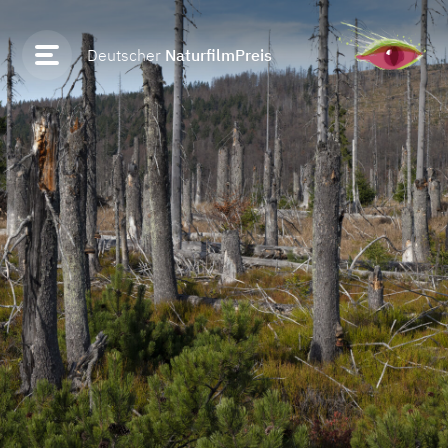
Deutscher
NaturfilmPreis