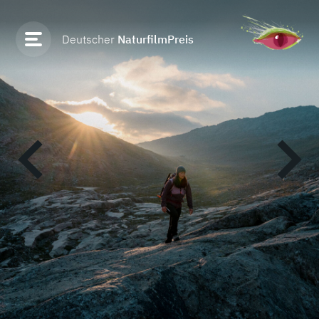
Deutscher
NaturfilmPreis