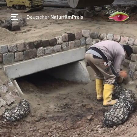
Deutscher
NaturfilmPreis